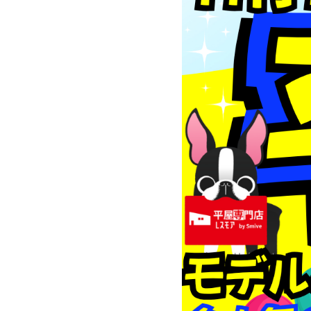
シ
ョ
ン