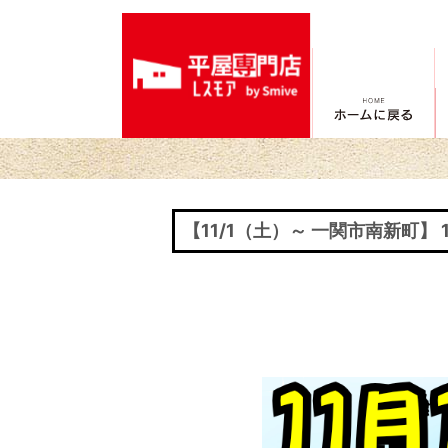
【11/1（土）～ 一関市南新町】 
投
稿
ナ
ビ
ゲ
ー