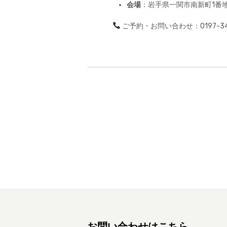
会場
：岩手県一関市南新町1番地
ご予約・お問い合わせ：0197-34
投
稿
ナ
ビ
ゲ
ー
シ
ョ
ン
お問い合わせはこちら