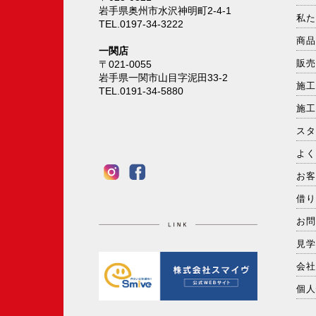
岩手県奥州市水沢神明町2-4-1
私
TEL.0197-34-3222
商
一関店
販
〒021-0055
岩手県一関市山目字泥田33-2
施
TEL.0191-34-5880
施
ス
よ
お
借
お
見
会
個