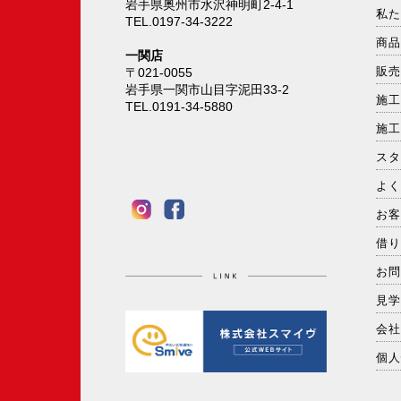
岩手県奥州市水沢神明町2-4-1
私
TEL.0197-34-3222
商
一関店
販
〒021-0055
岩手県一関市山目字泥田33-2
施
TEL.0191-34-5880
施
ス
よ
お
借
お
見
会
個