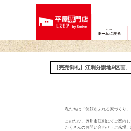
【完売御礼】江刺分譲地9区画
投
稿
ナ
ビ
私たちは「笑顔あふれる家づくり」
ゲ
このたび、奥州市江刺にてご案内し
たくさんのお問い合わせ・ご来場、
ー