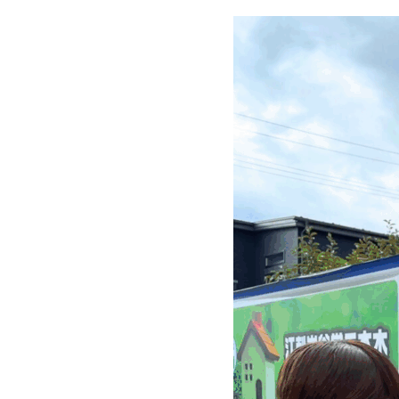
シ
ョ
ン