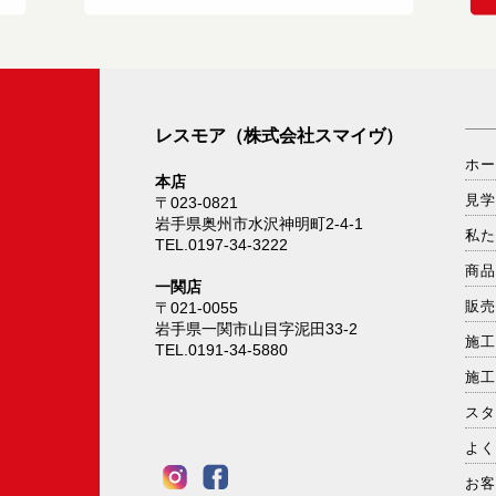
レスモア（株式会社スマイヴ）
ホ
本店
見
〒023-0821
岩手県奥州市水沢神明町2-4-1
私
TEL.0197-34-3222
商
一関店
販
〒021-0055
岩手県一関市山目字泥田33-2
施
TEL.0191-34-5880
施
ス
よ
お