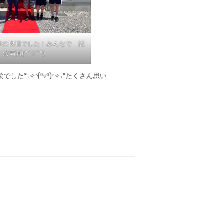
和の快晴でした！みんなで 記
念写真(*^▽^*)
˖✧◝(⁰▿⁰)◜✧˖°たくさん思い