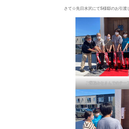
シ
さて☆先日水沢にてS様邸のお引渡
ョ
ン
ご家族みなさんでのテー