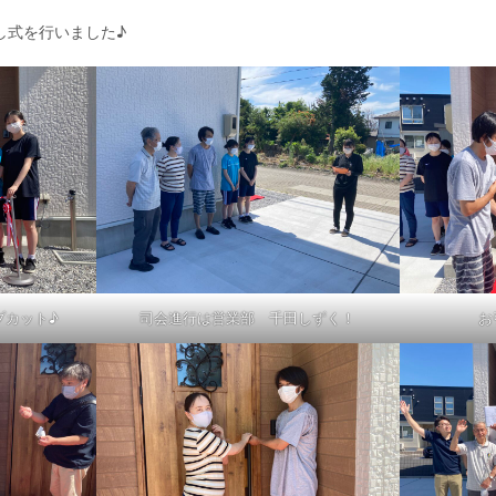
し式を行いました♪
プカット♪
司会進行は営業部 千田しずく！
お