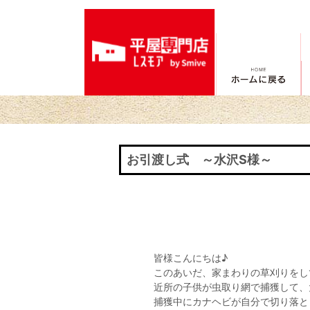
お引渡し式 ～水沢S様～
投
稿
ナ
ビ
皆様こんにちは♪
このあいだ、家まわりの草刈りをし
ゲ
近所の子供が虫取り網で捕獲して、大
捕獲中にカナヘビが自分で切り落と
ー